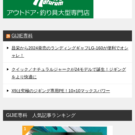
GIJIE専科
昌栄から2024発売のランディングギャフLG-160が便利でオシ
ャレ！
クイック／ナチュラルジャークが24モデルで誕生！ジギング
をより快適に
X9は究極のジギング専用PE！10×10マックスパワー
GIJIE専科 人気記事ランキング