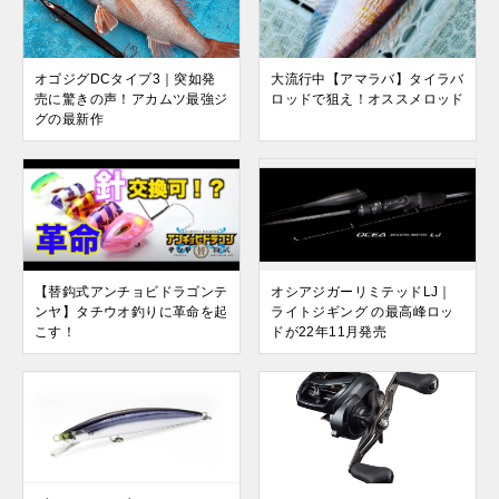
オゴジグDCタイプ3｜突如発
大流行中【アマラバ】タイラバ
売に驚きの声！アカムツ最強ジ
ロッドで狙え！オススメロッド
グの最新作
【替鈎式アンチョビドラゴンテ
オシアジガーリミテッドLJ｜
ンヤ】タチウオ釣りに革命を起
ライトジギング の最高峰ロッ
こす！
ドが22年11月発売