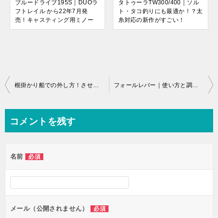
ブルードライブ195S｜DUOラ
タトゥーラTW300/400｜ソル
フトレイル から22年7月発
ト・タコ釣りにも最適か！？太
売！キャスティング用ミノー
糸対応の新作がすごい！
投
根掛かり船での外し方！させない方法は即しゃくり【オフショアジギング編】
フォールレバー｜使い方と調整方法。本当に必要？いらないという意見も
稿
ナ
コメントを残す
ビ
ゲ
名前
必須
ー
シ
ョ
ン
メール（公開されません）
必須