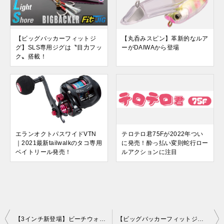
【ビッグバッカーフィットジ
【丸呑みスピン】革新的なルア
グ】SLS専用ジグは〝目力フッ
ーがDAIWAから登場
ク〟搭載！
エランオクトパスワイドVTN
テロテロ君75Fが2022年つい
｜2021最新tailwalkのタコ専用
に発売！酔っ払い変則蛇行ロー
ベイトリール発売！
ルアクションに注目
投
【3インチ新登場】ビーチウォーカーハウルに新サイズ！食い渋り時の救世主！
【ビッグバッカーフィットジグ】SLS専用ジグは〝目力フック〟搭載！