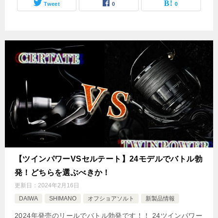
Tweet
0
0
【ツインパワーVSセルテート】24モデルでバトル勃
発！どちらを選ぶべきか！
更新日：
2024年2月16日
DAIWA
SHIMANO
オフショアソルト
新製品情報
2024年発売のリールでバトル勃発です！！ 24ツインパワー