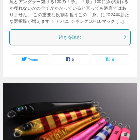
魚とアングラー繋げる1本の「糸」 『糸』1本に魚が獲れる
か獲れないかの全てがかかっていると言っても過言ではあ
りません。 この重要な役割を担うこの「糸」に2024年新た
な選択肢が増えます！ アバニ ジギング10×10マック […]
続きを読む
Tweet
0
0