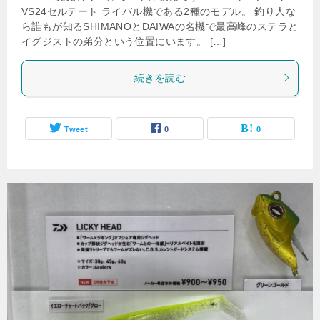
VS24セルテート ライバル機である2種のモデル。 釣り人な
ら誰もが知るSHIMANOとDAIWAの名機で最高峰のステラと
イグジストの弟分という位置にいます。 […]
続きを読む
Tweet
0
0