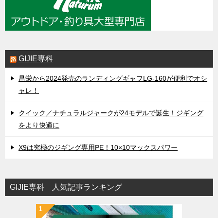
GIJIE専科
昌栄から2024発売のランディングギャフLG-160が便利でオシ
ャレ！
クイック／ナチュラルジャークが24モデルで誕生！ジギング
をより快適に
X9は究極のジギング専用PE！10×10マックスパワー
GIJIE専科 人気記事ランキング