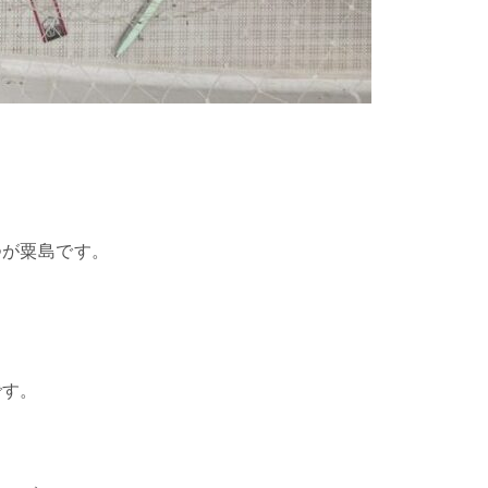
つが粟島です。
です。