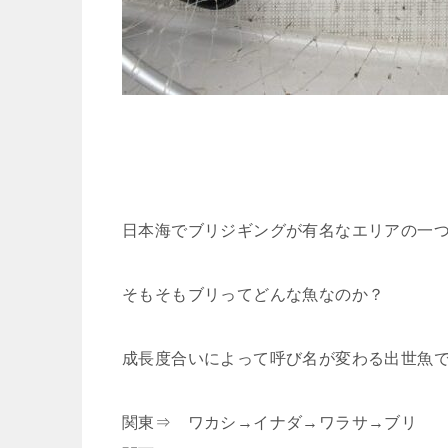
日本海でブリジギングが有名なエリアの一
そもそもブリってどんな魚なのか？
成長度合いによって呼び名が変わる出世魚
関東⇒ ワカシ→イナダ→ワラサ→ブリ