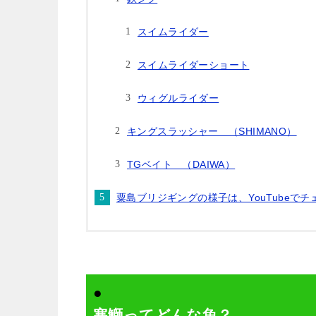
スイムライダー
スイムライダーショート
ウィグルライダー
キングスラッシャー （SHIMANO）
TGベイト （DAIWA）
粟島ブリジギングの様子は、YouTubeでチ
●
寒鰤ってどんな魚？